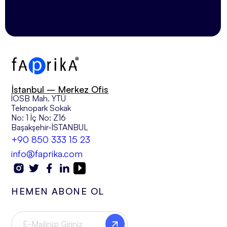
İstanbul – Merkez Ofis
İOSB Mah. YTÜ
Teknopark Sokak
No: 1 İç No: Z16
Başakşehir-İSTANBUL
+90 850 333 15 23
info@faprika.com
HEMEN ABONE OL