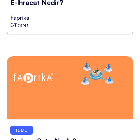
E-İhracat Nedir?
Faprika
E-Ticaret
TÜMÜ