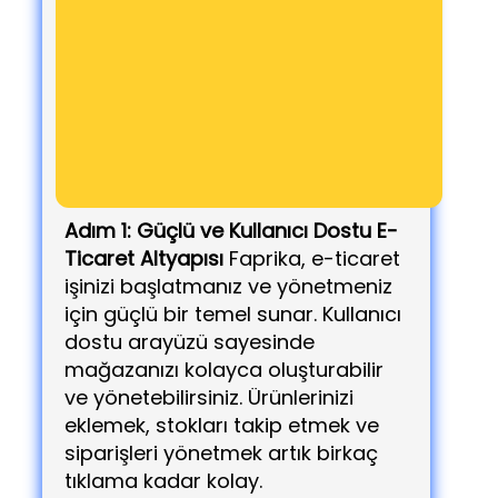
tasarlanmış etkileyici bir e-ticaret
platformudur. E-ticaret işinizi
büyütmek ve gelirinizi artırmak için
ihtiyacınız olan tüm araçları sunar.
İşte Faprika ile e-ticarette
başarıya ulaşmanızı sağlayacak
temel adımlar:
Adım 1: Güçlü ve Kullanıcı Dostu E-
Ticaret Altyapısı
Faprika, e-ticaret
işinizi başlatmanız ve yönetmeniz
için güçlü bir temel sunar. Kullanıcı
dostu arayüzü sayesinde
mağazanızı kolayca oluşturabilir
ve yönetebilirsiniz. Ürünlerinizi
eklemek, stokları takip etmek ve
siparişleri yönetmek artık birkaç
tıklama kadar kolay.