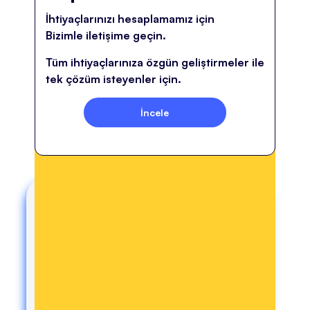
İhtiyaçlarınızı hesaplamamız için
Bizimle iletişime geçin.
Tüm ihtiyaçlarınıza özgün geliştirmeler ile
tek çözüm isteyenler için.
İncele
e-Ticarette Başarıya
Ulaşmak İçin Faprika
trending_up
ile Adım Adım!
e-Ticaret dünyasında başarı elde
etmek artık çok daha kolay ve
etkili hale geldi. Faprika, sizin için