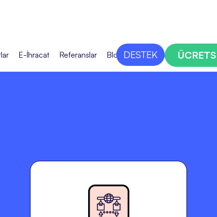
DESTEK
ÜCRETS
lar
E-İhracat
Referanslar
Blog
Bize Ulaşın
e-İhracat