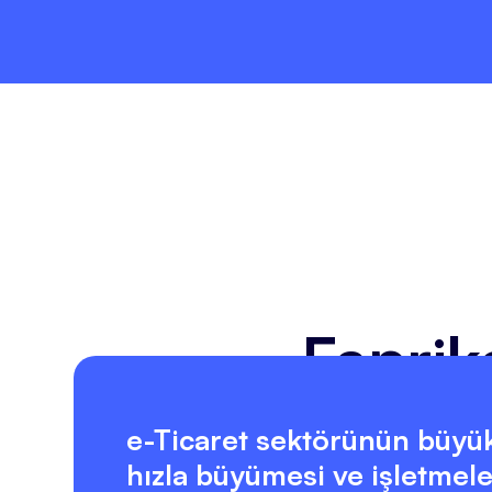
Fapri
e-Ticaret sektörünün büyük
hızla büyümesi ve işletmele