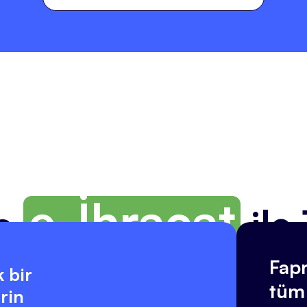
e-İhracat
ka
ile
Fapr
 bir
tüm 
rin