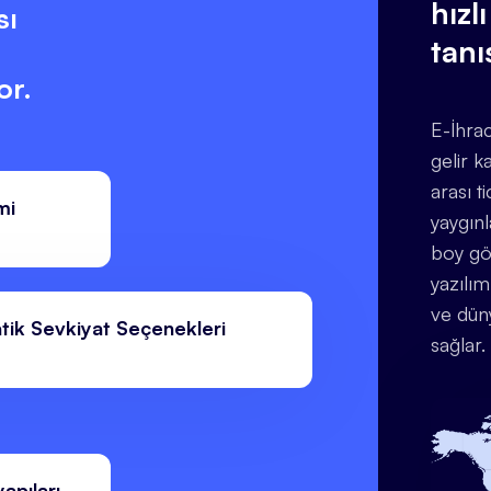
hızl
sı
tanı
or.
E-İhra
gelir k
arası t
mi
yaygınl
boy gö
yazılım
ve dün
ratik Sevkiyat Seçenekleri
sağlar.
apıları