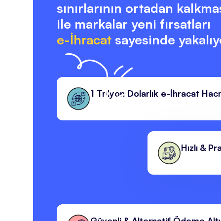
sınırlarının ortadan kalkma
ile markalar yeni fırsatları
e-İhracat
sayesinde yakalıy
1 Trilyon Dolarlık e-İhracat Hac
Hızlı & P
Güvenli & Alternatif Ödeme Alty