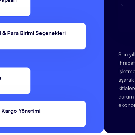
il & Para Birimi Seçenekleri
Son yıl
İhracat
İşletme
ı
aşarak 
kitlele
durum 
ekonom
ı Kargo Yönetimi