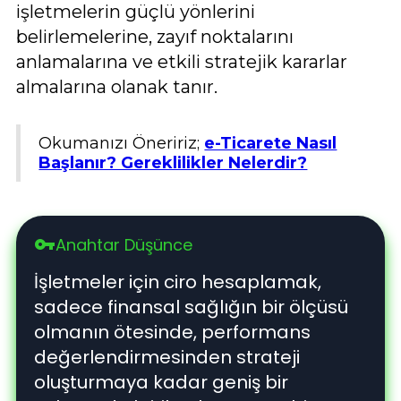
işletmelerin güçlü yönlerini
belirlemelerine, zayıf noktalarını
anlamalarına ve etkili stratejik kararlar
almalarına olanak tanır.
Okumanızı Öneririz;
e-Ticarete Nasıl
Başlanır? Gereklilikler Nelerdir?
Anahtar Düşünce
vpn_key
İşletmeler için ciro hesaplamak,
sadece finansal sağlığın bir ölçüsü
olmanın ötesinde, performans
değerlendirmesinden strateji
oluşturmaya kadar geniş bir