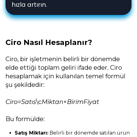
hızla artırın.
Ciro Nasıl Hesaplanır?
Ciro, bir işletmenin belirli bir dönemde
elde ettiği toplam geliri ifade eder. Ciro
hesaplamak için kullanılan temel formül
şu şekildedir:
Ciro
=
Sat
ı
s
\c​
Miktar
ı×
BirimFiyat
Bu formülde:
Satış Miktarı:
Belirli bir dönemde satılan ürün