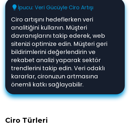
İpucu: Veri Gücüyle Ciro Artışı
lightbulb
Ciro artışını hedeflerken veri
analitiğini kullanın. Müşteri
davranışlarını takip ederek, web
sitenizi optimize edin. Müşteri geri
bildirimlerini değerlendirin ve
rekabet analizi yaparak sektör
trendlerini takip edin. Veri odaklı
kararlar, cironuzun artmasına
önemli katkı sağlayabilir.
Ciro Türleri