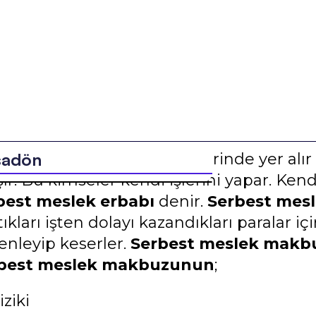
şadön
ı kimseler ne kamu görevlerinde yer alır
şır. Bu kimseler kendi işlerini yapar. Kend
best meslek erbabı
denir.
Serbest mesl
ıkları işten dolayı kazandıkları paralar iç
enleyip keserler.
Serbest meslek makb
best meslek makbuzunun
;
iziki