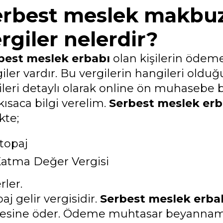
erbest meslek makbuz
rgiler nelerdir?
best meslek erbabı
olan kişilerin ödem
iler vardır. Bu vergilerin hangileri olduğ
ileri detaylı olarak online ön muhasebe b
kısaca bilgi verelim.
Serbest meslek erb
ikte;
topaj
atma Değer Vergisi
rler.
aj gelir vergisidir.
Serbest meslek erba
resine öder. Ödeme muhtasar beyanname i