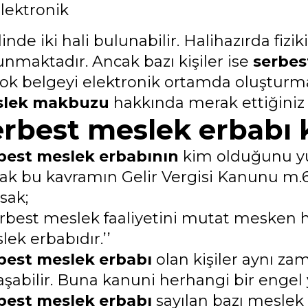
lektronik
inde iki hali bulunabilir. Halihazırda fizi
unmaktadır. Ancak bazı kişiler ise
serbe
çok belgeyi elektronik ortamda oluşturma
lek makbuzu
hakkında merak ettiğiniz b
erbest meslek erbabı 
best meslek erbabının
kim olduğunu yuk
ak bu kavramın Gelir Vergisi Kanunu m.
sak;
Serbest meslek faaliyetini mutat mesken h
ek erbabıdır.’’
best meslek erbabı
olan kişiler aynı zam
aşabilir. Buna kanuni herhangi bir engel 
best meslek erbabı
sayılan bazı meslek 