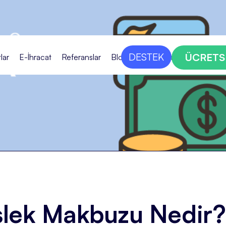
DESTEK
ÜCRETS
lar
E-İhracat
Referanslar
Blog
Bize Ulaşın
slek Makbuzu Nedir?