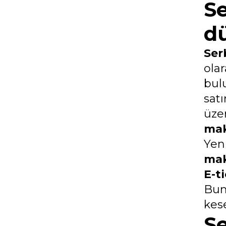
S
d
Ser
ola
bul
satı
üze
ma
Yen
ma
E-t
Bun
kese
S