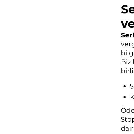
S
ve
Ser
verg
bilg
Biz 
birl
S
K
Öde
Stop
dai