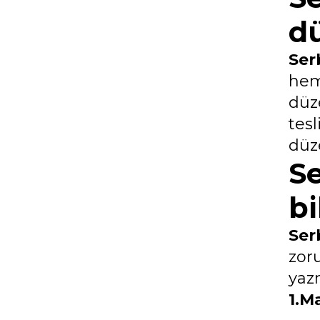
d
Ser
hem
düz
tesl
düze
S
bi
Ser
zor
yaz
1.M