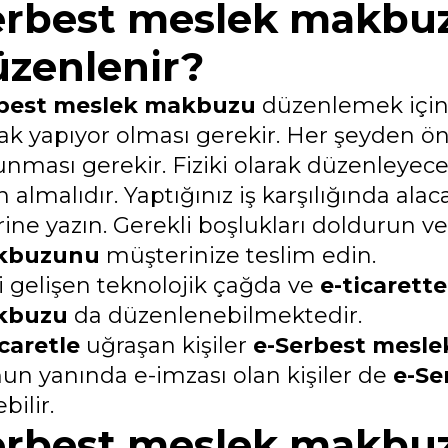
erbest meslek makbuz
üzenlenir?
best meslek makbuzu
düzenlemek için 
rak yapıyor olması gerekir. Her şeyden ön
unması gerekir. Fiziki olarak düzenleye
n almalıdır. Yaptığınız iş karşılığında al
rine yazın. Gerekli boşlukları doldurun v
kbuzunu
müşterinize teslim edin.
i gelişen teknolojik çağda ve
e-ticarette
kbuzu
da düzenlenebilmektedir.
icaretle
uğraşan kişiler
e-Serbest mesl
un yanında e-imzası olan kişiler de
e-Se
bilir.
erbest meslek makbu