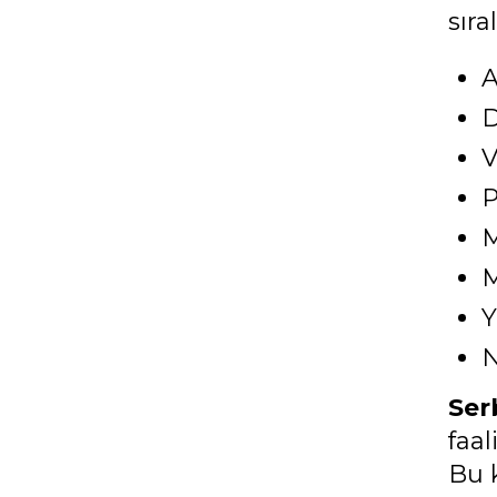
sıra
A
D
V
P
M
Y
N
Ser
faal
Bu 