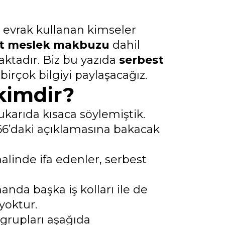
ki evrak kullanan kimseler
st meslek makbuzu
dahil
ktadır. Biz bu yazıda
serbest
irçok bilgiyi paylaşacağız.
kimdir?
arıda kısaca söylemiştik.
66’daki açıklamasına bakacak
alinde ifa edenler, serbest
anda başka iş kolları ile de
yoktur.
grupları aşağıda