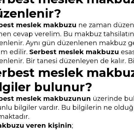
üzenlenir?
best meslek makbuzu
ne zaman düzenle
en cevap verelim. Bu makbuz tahsilatın
enlenir. Aynı gün düzenlenen makbuz g
im edilir.
Serbest meslek makbuzu
esas
nlenir. Bir tanesi düzenleyen de kalır. Bi
erbest meslek makbu
lgiler bulunur?
best meslek makbuzunun
üzerinde bu
unlu bilgiler vardır. Bu bilgilerin ne ol
maktadır.
akbuzu veren kişinin
;