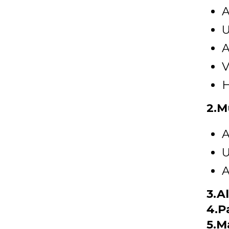
A
U
A
V
H
2.M
A
U
A
3.A
4.P
5.M