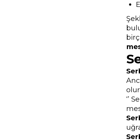
E
Şekl
bul
bir
mes
S
Ser
Anc
olur
‘’ 
mesl
Ser
uğr
Ser