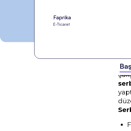
Faprika
E-Ticaret
Ba
Baz
çalı
ser
yapt
düz
Ser
F