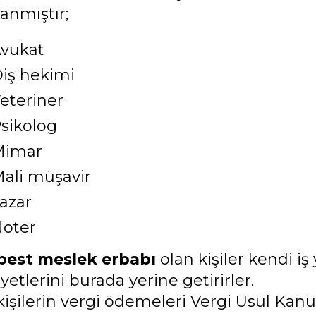
lanmıştır;
vukat
iş hekimi
eteriner
sikolog
Mimar
ali müşavir
azar
oter
best meslek erbabı
olan kişiler kendi iş 
iyetlerini burada yerine getirirler.
kişilerin vergi ödemeleri Vergi Usul Kanu