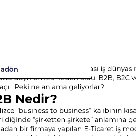
şadön
icaret sektörünün canlanması iş dünyasın
atta duymamıza neden oldu. B2B, B2C ve
kaçı. Peki ne anlama geliyorlar?
2B Nedir?
lizce “business to business” kalıbının kı
ildiğinde “şirketten şirkete” anlamına gel
adan bir firmaya yapılan E-Ticaret iş mod