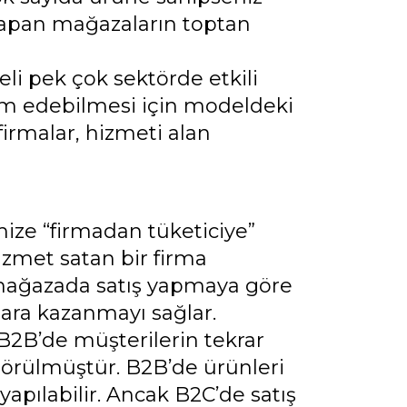
 yapan mağazaların toptan
i pek çok sektörde etkili
vam edebilmesi için modeldeki
 firmalar, hizmeti alan
mize “firmadan tüketiciye”
izmet satan bir firma
iki mağazada satış yapmaya göre
para kazanmayı sağlar.
 B2B’de müşterilerin tekrar
görülmüştür. B2B’de ürünleri
pılabilir. Ancak B2C’de satış