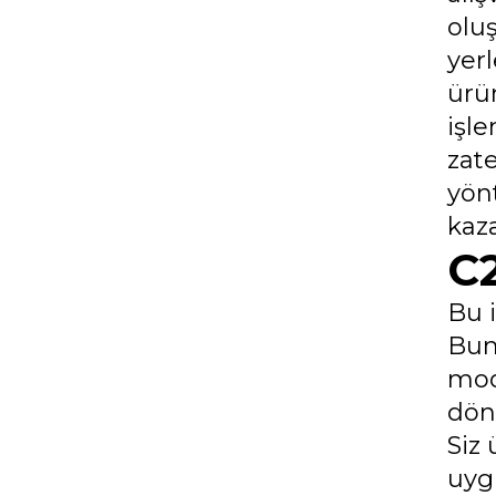
olu
yer
ürü
işl
zate
yön
kaza
C2
Bu i
Bunu
mode
döne
Siz 
uygu