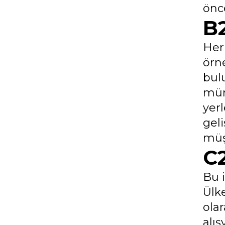
önc
B2
Her
örn
bul
müm
yerl
geli
müşt
C2
Bu 
Ülk
ola
alış