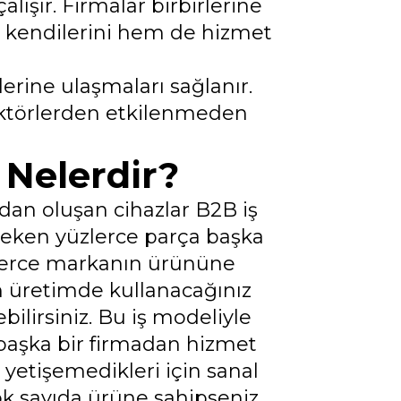
lışır. Firmalar birbirlerine
em kendilerini hem de hizmet
lerine ulaşmaları sağlanır.
faktörlerden etkilenmeden
 Nelerdir?
dan oluşan cihazlar B2B iş
ereken yüzlerce parça başka
zlerce markanın ürününe
in üretimde kullanacağınız
lirsiniz. Bu iş modeliyle
başka bir firmadan hizmet
ra yetişemedikleri için sanal
Çok sayıda ürüne sahipseniz