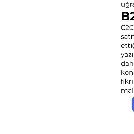
uğr
B2
C2C
sat
etti
yazı
dah
kon
fik
mali