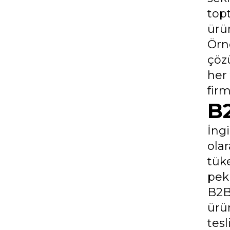
top
ürün
Örn
çöz
her 
fir
B2
İngi
olar
tüke
pek
B2B 
ürü
tes