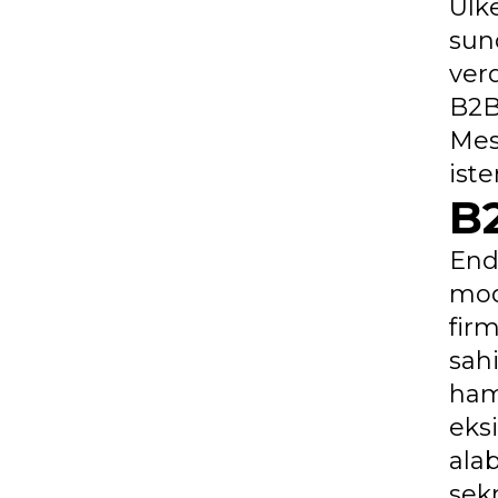
Ülke
sun
verd
B2B 
Mes
iste
B2
End
mode
fir
sah
ham
eks
alab
sekr