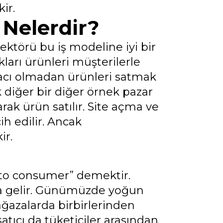
ir.
 Nelerdir?
ktörü bu iş modeline iyi bir
ları ürünleri müşterilerle
racı olmadan ürünleri satmak
diğer bir diğer örnek pazar
rak ürün satılır. Site açma ve
h edilir. Ancak
ir.
 to consumer” demektir.
na gelir. Günümüzde yoğun
ağazalarda birbirlerinden
satıcı da tüketiciler arasından