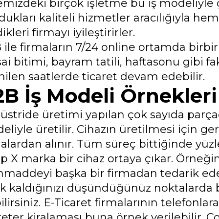
mizdeki birçok işletme bu iş modeliyle ça
dukları kaliteli hizmetler aracılığıyla h
ikleri firmayı iyileştirirler.
ile firmaların 7/24 online ortamda birbir
ai bitimi, bayram tatili, haftasonu gibi 
nilen saatlerde ticaret devam edebilir.
B İş Modeli Örnekleri
üstride üretimi yapılan çok sayıda parça
liyle üretilir. Cihazın üretilmesi için g
malardan alınır. Tüm süreç bittiğinde yü
ip X marka bir cihaz ortaya çıkar. Örneğ
maddeyi başka bir firmadan tedarik edebi
ik kaldığınızı düşündüğünüz noktalarda 
ilirsiniz. E-Ticaret firmalarının telefonla
eter kiralaması buna örnek verilebilir. 