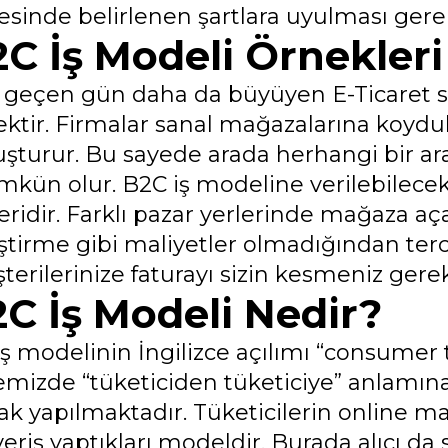
esinde belirlenen şartlara uyulması gerek
C İş Modeli Örnekleri
 geçen gün daha da büyüyen E-Ticaret se
ektir. Firmalar sanal mağazalarına koyduk
uşturur. Bu sayede arada herhangi bir a
kün olur. B2C iş modeline verilebilecek 
eridir. Farklı pazar yerlerinde mağaza aça
ştirme gibi maliyetler olmadığından terci
erilerinize faturayı sizin kesmeniz gerek
C İş Modeli Nedir?
iş modelinin İngilizce açılımı “consumer
emizde “tüketiciden tüketiciye” anlamı
rak yapılmaktadır. Tüketicilerin online m
veriş yaptıkları modeldir. Burada alıcı da 