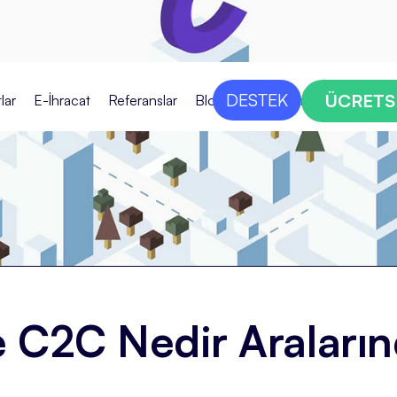
DESTEK
ÜCRETS
lar
E-İhracat
Referanslar
Blog
Bize Ulaşın
 C2C Nedir Aralarınd