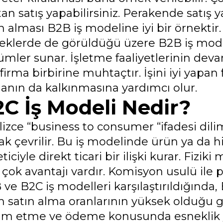
tan satış yapabilirsiniz. Perakende satış
 alması B2B iş modeline iyi bir örnektir.
eklerde de görüldüğü üzere B2B iş model
ümler sunar. İşletme faaliyetlerinin de
firma birbirine muhtaçtır. İşini iyi yapan
manın da kalkınmasına yardımcı olur.
C İş Modeli Nedir?
lizce “business to consumer “ifadesi dili
ak çevrilir. Bu iş modelinde ürün ya da h
ticiyle direkt ticari bir ilişki kurar. Fiz
 çok avantajı vardır. Komisyon usulü ile 
ve B2C iş modelleri karşılaştırıldığında,
n satın alma oranlarının yüksek olduğu 
lim etme ve ödeme konusunda esneklik ya