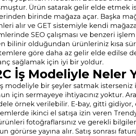
şmuştur. Ürün satarak gelir elde etmek i
lerinden birinde mağaza açar. Başka ma
nleri alır ve GET sistemiyle kendi mağaza
emlerinde SEO çalışması ve benzeri işle
n bilinir olduğundan ürünleriniz kısa sür
temlere göre daha az gelir elde edilse d
nç sağlamak için iyi bir yoldur.
C İş Modeliyle Neler Y
ş modeliyle bir şeyler satmak isterseniz ik
n için sermayeye ihtiyacınız yoktur. Ara
le örnek verilebilir. E-bay, gitti gidiyor
mlerde ikinci el satışa izin veren Trendyol
ürünleri fotoğraflarsınız ve gerekli bilgileri
n görürse yayına alır. Satış sonrası fatur