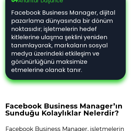
Anahtar Düşünce
vpn_key
Facebook Business Manager, dijital
pazarlama dünyasında bir dönüm
noktasıdır; işletmelerin hedef
kitlelerine ulaşma şeklini yeniden
tanımlayarak, markaların sosyal
medya üzerindeki etkileşim ve
görünürlüğünü maksimize
etmelerine olanak tanır.
Facebook Business Manager’ın
Sunduğu Kolaylıklar Nelerdir?
Facebook Business Manager, işletmelerin