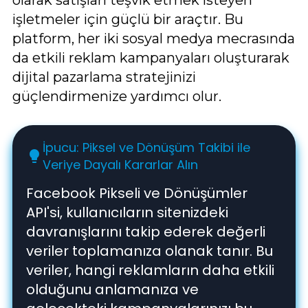
işletmeler için güçlü bir araçtır. Bu
platform, her iki sosyal medya mecrasında
da etkili reklam kampanyaları oluşturarak
dijital pazarlama stratejinizi
güçlendirmenize yardımcı olur.
İpucu: Piksel ve Dönüşüm Takibi ile
lightbulb
Veriye Dayalı Kararlar Alın
Facebook Pikseli ve Dönüşümler
API'si, kullanıcıların sitenizdeki
davranışlarını takip ederek değerli
veriler toplamanıza olanak tanır. Bu
veriler, hangi reklamların daha etkili
olduğunu anlamanıza ve