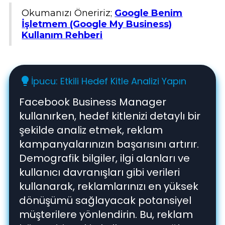
Okumanızı Öneririz;
Google Benim
İşletmem (Google My Business)
Kullanım Rehberi
İpucu: Etkili Hedef Kitle Analizi Yapın
lightbulb
Facebook Business Manager
kullanırken, hedef kitlenizi detaylı bir
şekilde analiz etmek, reklam
kampanyalarınızın başarısını artırır.
Demografik bilgiler, ilgi alanları ve
kullanıcı davranışları gibi verileri
kullanarak, reklamlarınızı en yüksek
dönüşümü sağlayacak potansiyel
müşterilere yönlendirin. Bu, reklam