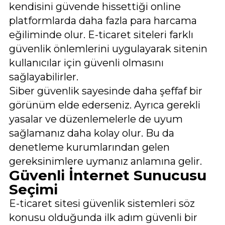
kendisini güvende hissettiği online
platformlarda daha fazla para harcama
eğiliminde olur. E-ticaret siteleri farklı
güvenlik önlemlerini uygulayarak sitenin
kullanıcılar için güvenli olmasını
sağlayabilirler.
Siber güvenlik sayesinde daha şeffaf bir
görünüm elde ederseniz. Ayrıca gerekli
yasalar ve düzenlemelerle de uyum
sağlamanız daha kolay olur. Bu da
denetleme kurumlarından gelen
gereksinimlere uymanız anlamına gelir.
Güvenli İnternet Sunucusu
Seçimi
E-ticaret sitesi güvenlik sistemleri söz
konusu olduğunda ilk adım güvenli bir