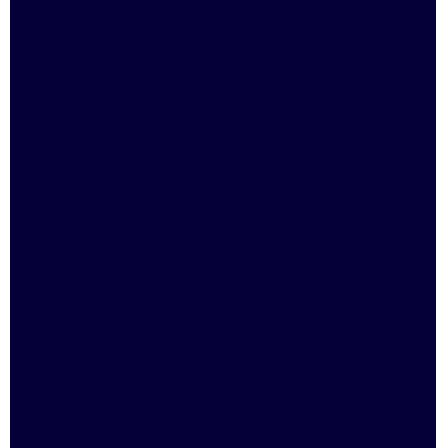
Aşağıdaki formu doldurun*