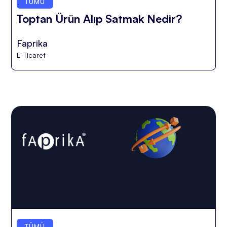
TÜMÜ
Toptan Ürün Alıp Satmak Nedir?
Faprika
E-Ticaret
TÜMÜ