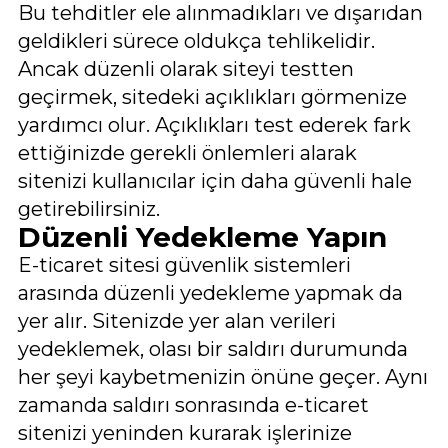
Bu tehditler ele alınmadıkları ve dışarıdan
geldikleri sürece oldukça tehlikelidir.
Ancak düzenli olarak siteyi testten
geçirmek, sitedeki açıklıkları görmenize
yardımcı olur. Açıklıkları test ederek fark
ettiğinizde gerekli önlemleri alarak
sitenizi kullanıcılar için daha güvenli hale
getirebilirsiniz.
Düzenli Yedekleme Yapın
E-ticaret sitesi güvenlik sistemleri
arasında düzenli yedekleme yapmak da
yer alır. Sitenizde yer alan verileri
yedeklemek, olası bir saldırı durumunda
her şeyi kaybetmenizin önüne geçer. Aynı
zamanda saldırı sonrasında e-ticaret
sitenizi yeninden kurarak işlerinize