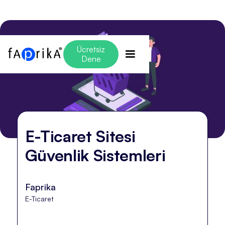
Ücretsiz
Dene
E-Ticaret Sitesi
Güvenlik Sistemleri
Faprika
E-Ticaret