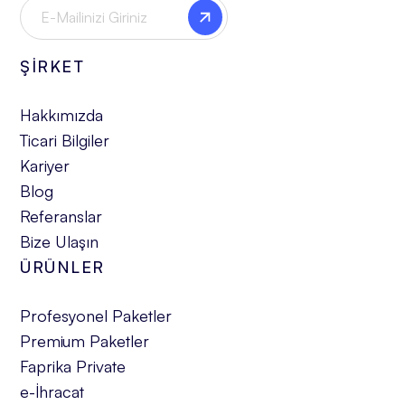
ŞİRKET
Hakkımızda
Ticari Bilgiler
Kariyer
Blog
Referanslar
Bize Ulaşın
ÜRÜNLER
Profesyonel Paketler
Premium Paketler
Faprika Private
e-İhracat