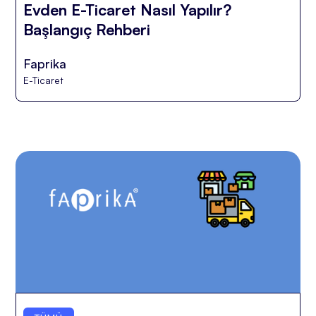
Evden E-Ticaret Nasıl Yapılır?
Başlangıç Rehberi
Faprika
E-Ticaret