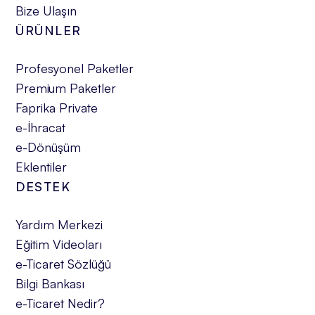
Bize Ulaşın
ÜRÜNLER
Profesyonel Paketler
Premium Paketler
Faprika Private
e-İhracat
e-Dönüşüm
Eklentiler
DESTEK
Yardım Merkezi
Eğitim Videoları
e-Ticaret Sözlüğü
Bilgi Bankası
e-Ticaret Nedir?