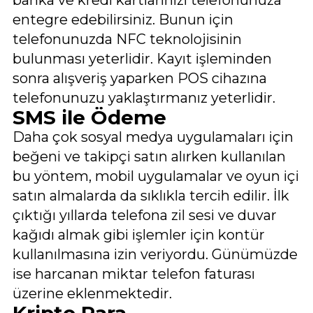
entegre edebilirsiniz. Bunun için
telefonunuzda NFC teknolojisinin
bulunması yeterlidir. Kayıt işleminden
sonra alışveriş yaparken POS cihazına
telefonunuzu yaklaştırmanız yeterlidir.
SMS ile Ödeme
Daha çok sosyal medya uygulamaları için
beğeni ve takipçi satın alırken kullanılan
bu yöntem, mobil uygulamalar ve oyun içi
satın almalarda da sıklıkla tercih edilir. İlk
çıktığı yıllarda telefona zil sesi ve duvar
kağıdı almak gibi işlemler için kontür
kullanılmasına izin veriyordu. Günümüzde
ise harcanan miktar telefon faturası
üzerine eklenmektedir.
Kripto Para