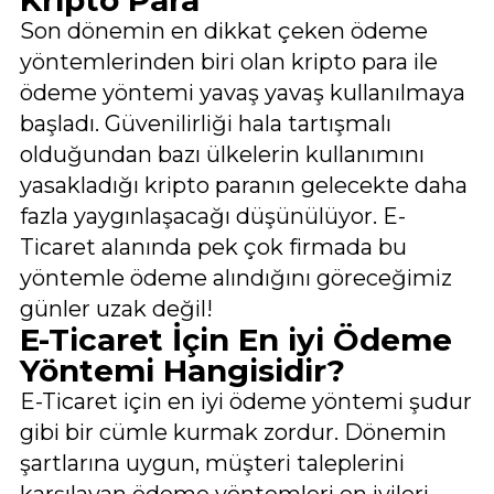
Son dönemin en dikkat çeken ödeme
yöntemlerinden biri olan kripto para ile
ödeme yöntemi yavaş yavaş kullanılmaya
başladı. Güvenilirliği hala tartışmalı
olduğundan bazı ülkelerin kullanımını
yasakladığı kripto paranın gelecekte daha
fazla yaygınlaşacağı düşünülüyor. E-
Ticaret alanında pek çok firmada bu
yöntemle ödeme alındığını göreceğimiz
günler uzak değil!
E-Ticaret İçin En iyi Ödeme
Yöntemi Hangisidir?
E-Ticaret için en iyi ödeme yöntemi şudur
gibi bir cümle kurmak zordur. Dönemin
şartlarına uygun, müşteri taleplerini
karşılayan ödeme yöntemleri en iyileri