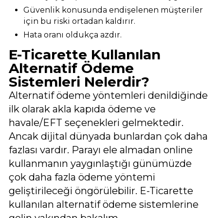
Güvenlik konusunda endişelenen müşteriler
için bu riski ortadan kaldırır.
Hata oranı oldukça azdır.
E-Ticarette Kullanılan
Alternatif Ödeme
Sistemleri Nelerdir?
Alternatif ödeme yöntemleri denildiğinde
ilk olarak akla kapıda ödeme ve
havale/EFT seçenekleri gelmektedir.
Ancak dijital dünyada bunlardan çok daha
fazlası vardır. Parayı ele almadan online
kullanmanın yaygınlaştığı günümüzde
çok daha fazla ödeme yöntemi
geliştirileceği öngörülebilir. E-Ticarette
kullanılan alternatif ödeme sistemlerine
gelin yakından bakalım..