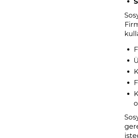
S
Sos
Fir
kul
F
Ü
K
F
K
o
Sosy
gere
ist