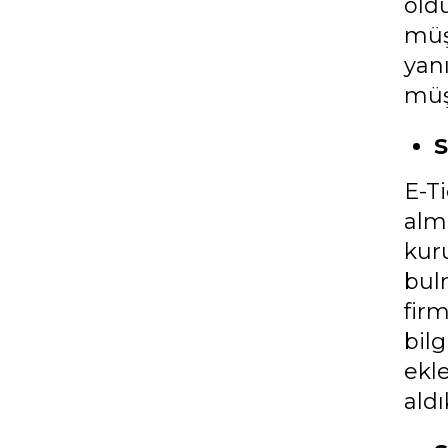
old
müş
yan
müş
S
E-Ti
alm
kuru
bulm
firm
bilg
ekl
aldı