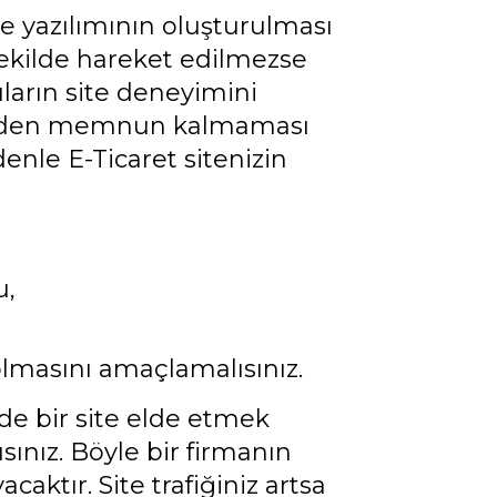
kle yazılımının oluşturulması
şekilde hareket edilmezse
cıların site deneyimini
enizden memnun kalmaması
denle E-Ticaret sitenizin
u,
 olmasını amaçlamalısınız.
rde bir site elde etmek
ısınız. Böyle bir firmanın
caktır. Site trafiğiniz artsa