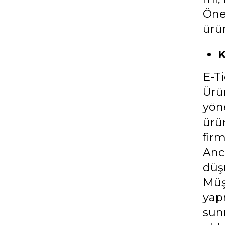
Öne
ürü
K
E-T
Ürü
yöne
ürün
fir
Anc
düş
Müş
yap
sun