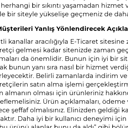
e herhangi bir sıkıntı yaşamadan hizmet 
e bir siteyle yükselişe geçmeniz de daha
üşterileri Yanlış Yönlendirecek Açıkl
tli kanallar aracılığıyla E-Ticaret sitesine 
aretçi gelmesi kadar sitenizde zaman geçi
aları da önemlidir. Bunun için iyi bir si
k bunun yanı sıra nasıl bir hizmet verdiği
irleyecektir. Belirli zamanlarda indirim 
retçilerin satın alma işlemi gerçekleştirm
ın almanın olması için ürünleriniz hakkın
eflemelisiniz. Ürün açıklamaları, ödeme 
ce şeffaf olmalısınız. Elinizden geldiği 
aktır. Daha iyi bir kullanıcı deneyimi iç
bu ürünü alanlar bunu da aldı” gibi bölüm