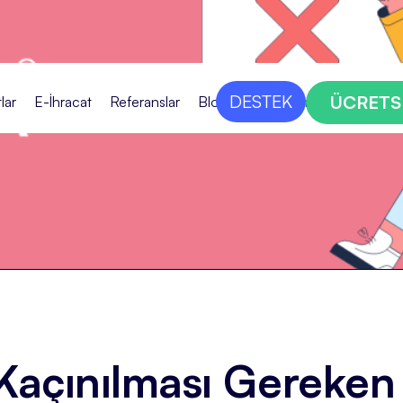
DESTEK
ÜCRETS
lar
E-İhracat
Referanslar
Blog
Bize Ulaşın
 Kaçınılması Gereken