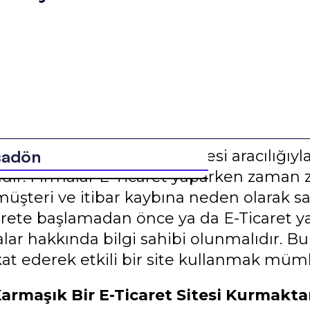
şadön
caret firmaların internet sitesi aracılığıyl
ndır. Firmalar E-Ticaret yaparken zaman 
üşteri ve itibar kaybına neden olarak satı
arete başlamadan önce ya da E-Ticaret y
lar hakkında bilgi sahibi olunmalıdır. Bu
kat ederek etkili bir site kullanmak müm
armaşık Bir E-Ticaret Sitesi Kurmakta