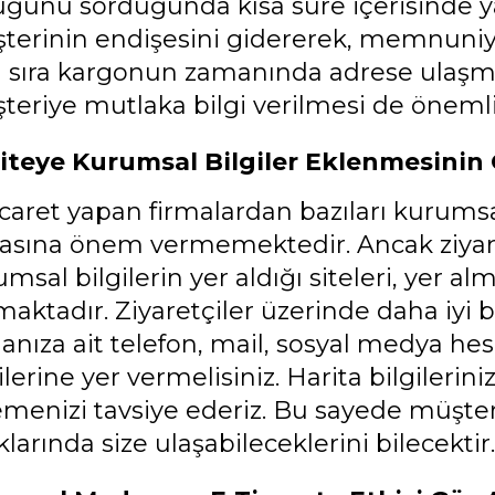
uğunu sorduğunda kısa süre içerisinde ya
terinin endişesini gidererek, memnuniyet
ı sıra kargonun zamanında adrese ulaşm
teriye mutlaka bilgi verilmesi de öneml
iteye Kurumsal Bilgiler Eklenmesini
caret yapan firmalardan bazıları kurumsal
asına önem vermemektedir. Ancak ziyar
msal bilgilerin yer aldığı siteleri, yer a
aktadır. Ziyaretçiler üzerinde daha iyi b
anıza ait telefon, mail, sosyal medya hesa
ilerine yer vermelisiniz. Harita bilgilerini
emenizi tavsiye ederiz. Bu sayede müşteri
klarında size ulaşabileceklerini bilecektir.