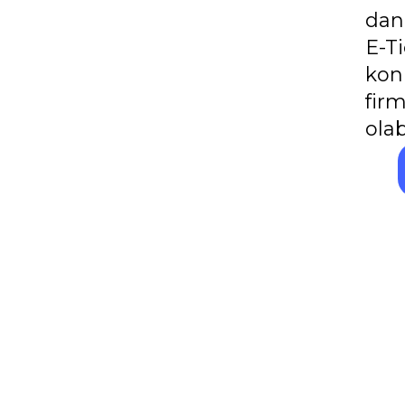
dan
E-T
kon
firm
olab