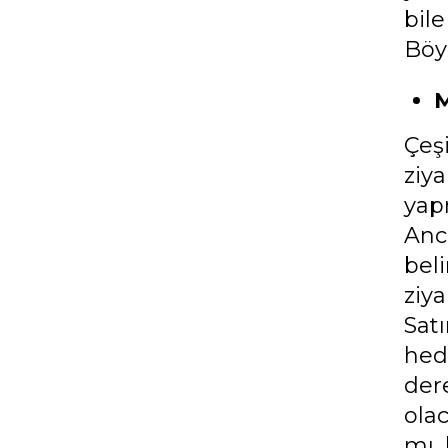
bil
Böyl
M
Çeşi
ziy
yapm
Anca
bel
ziya
Sat
hed
dere
olac
mı, 