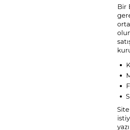
Bir 
ger
orta
olu
satı
kur
K
M
F
S
Site
isti
yazı