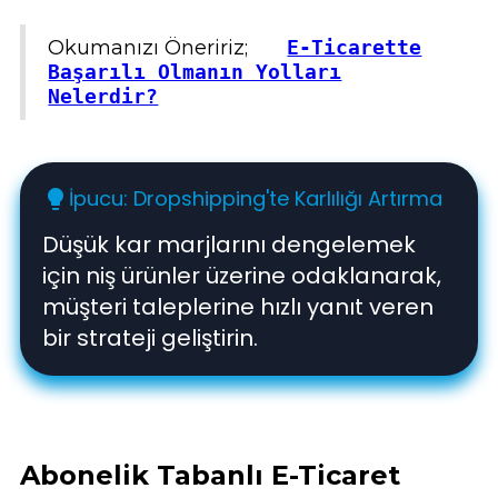
Okumanızı Öneririz;
E-Ticarette
Başarılı Olmanın Yolları
Nelerdir?
İpucu: Dropshipping'te Karlılığı Artırma
lightbulb
Düşük kar marjlarını dengelemek
için niş ürünler üzerine odaklanarak,
müşteri taleplerine hızlı yanıt veren
bir strateji geliştirin.
Abonelik Tabanlı E-Ticaret