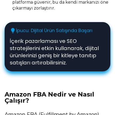
platforma güvenir, bu da kendi markanızı öne
çıkarmayı zorlaştırır.
İpucu: Dijital Ürün Satışında Başarı
lightbulb
İçerik pazarlaması ve SEO
stratejilerini etkin kullanarak, dijital
ürünlerinizi geniş bir kitleye tanıtıp
satışları artırabilirsiniz.
Amazon FBA Nedir ve Nasıl
Çalışır?
Amazon FBA (Fulfillment by Amazon),