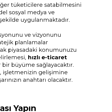
iğer tüketicilere satabilmesini
odel sosyal medya ve
ir şekilde uygulanmaktadır.
misyonunu ve vizyonunu
ratejik planlamalar
parak piyasadaki konumunuzu
elirlemesi,
hızlı e-ticaret
ir bir büyüme sağlayacaktır.
 işletmenizin gelişimine
rınızın anahtarı olacaktır.
ası Yapın