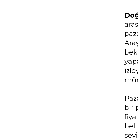
Doğ
aras
paza
Ara
bekl
yapa
izle
mü
Paz
bir 
fiya
beli
sevi