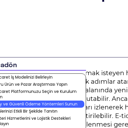
şadön
caret dünyasında başarılı olmak isteyen h
caret İş Modelinizi Belirleyin
mesi gereken, doğru stratejik adımlar ata
u Ürün ve Pazar Araştırması Yapın
kün olduğudur. E-ticaret alanında yeni o
caret Platformunuzu Seçin ve Kurulum
ın
aşıklığı ilk etapta göz korkutabilir. Anc
ay ve Güvenli Ödeme Yöntemleri Sunun
larla kolay e-ticaret adımları izlenerek 
erinizi Etkili Bir Şekilde Tanıtın
ası daha az stresli hale getirilebilir. E-t
eri Hizmetlerini ve Lojistik Destekleri
n öncelikle iş modelinin belirlenmesi ger
layın