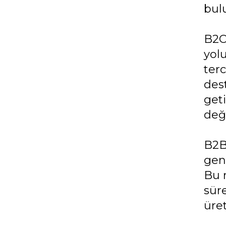
bulu
B2C
yolu
terc
des
geti
değ
B2B
gene
Bu 
süre
üret