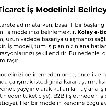
Ticaret İş Modelinizi Belirle
icarete adım atarken, başarılı bir başlan
ı iş modelinizi belirlemektir.
Kolay e-ti
m, uzun vadede başarıya ulaşmanızı sağl
dir. İş modeli, tüm iş planınızın ana hatla
rasyonlarınızı şekillendirir. Bu nedenle,
m taşır.
odelinizi belirlemeden önce, öncelikle ha
nda çalışmak istediğinizi kararlaştırmalısı
cinde yaygın olarak kullanılan üç ana iş
letmeden tüketiciye), B2B (işletmeden iş
ticiye). Her bir modelin kendine özgü ava