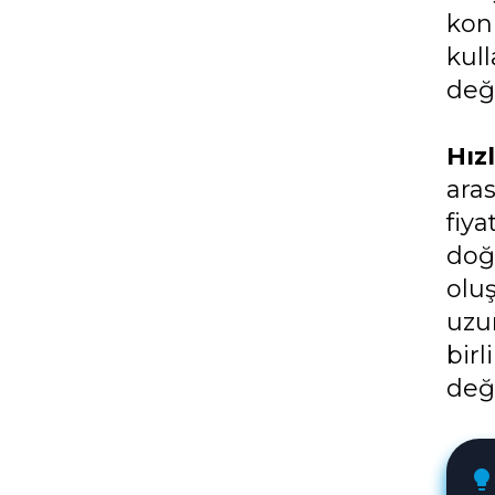
kon
kull
değ
Hız
ara
fiya
doğr
oluş
uzu
birl
değe
lightbulb