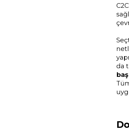
C2C 
sağ
çevr
Seç
netl
yap
da t
baş
Tüm
uyg
Do