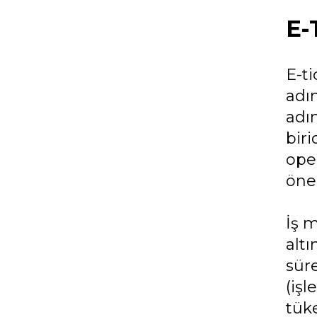
E-
E-t
adım
adı
biri
ope
öne
İş m
altı
süre
(iş
tüke