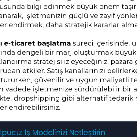
usunda bilgi edinmek büyük önem taşır. 
anarak, işletmenizin güçlü ve zayıf yönleri
erlendirmek, daha stratejik kararlar alma
lı e-ticaret başlatma
süreci içerisinde, ü
sında dengeli bir marj oluşturmak büyük 
tlandırma stratejisi izleyeceğiniz, pazara g
udan etkiler. Satış kanallarınızı belirlerk
tururken, güvenilir ve uygun maliyetli te
n vadede işletmenize sürdürülebilir bir 
ikte, dropshipping gibi alternatif tedarik
rlendirebilirsiniz.
İpucu: İş Modelinizi Netleştirin