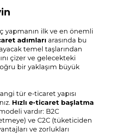
yin
gıç yapmanın ilk ve en önemli
caret adımları
arasında bu
ayacak temel taşlarından
rını çizer ve gelecekteki
 doğru bir yaklaşım büyük
ngi tür e-ticaret yapısı
nız.
Hızlı e-ticaret başlatma
 modeli vardır: B2C
letmeye) ve C2C (tüketiciden
ntajları ve zorlukları