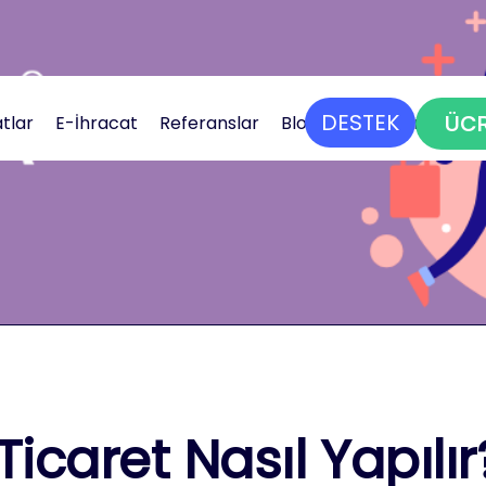
DESTEK
ÜCR
atlar
E-İhracat
Referanslar
Blog
Bize Ulaşın
icaret Nasıl Yapılır