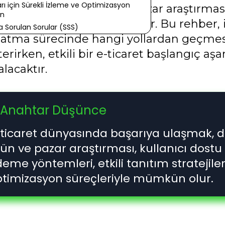
rı için Sürekli İzleme ve Optimizasyon
amında, doğru ürün ve pazar araştırması
ın
el oluşturmak mümkündür. Bu rehber, işl
a Sorulan Sorular (SSS)
latma sürecinde hangi yollardan geçmesi
erirken, etkili bir e-ticaret başlangıç aş
alacaktır.
Anahtar Düşünce
ticaret dünyasında başarıya ulaşmak, doğ
ün ve pazar araştırması, kullanıcı dostu 
eme yöntemleri, etkili tanıtım stratejiler
timizasyon süreçleriyle mümkün olur.