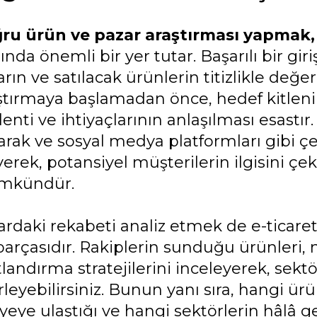
ru ürün ve pazar araştırması yapmak,
ında önemli bir yer tutar. Başarılı bir gir
rın ve satılacak ürünlerin titizlikle değe
ştırmaya başlamadan önce, hedef kitlenin
enti ve ihtiyaçlarının anlaşılması esastır
rak ve sosyal medya platformları gibi çeş
yerek, potansiyel müşterilerin ilgisini ç
mkündür.
ardaki rekabeti analiz etmek de e-ticaret
parçasıdır. Rakiplerin sunduğu ürünleri,
tlandırma stratejilerini inceleyerek, sektö
rleyebilirsiniz. Bunun yanı sıra, hangi ü
yeye ulaştığı ve hangi sektörlerin hâlâ 