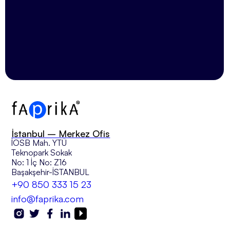
İstanbul – Merkez Ofis
İOSB Mah. YTÜ
Teknopark Sokak
No: 1 İç No: Z16
Başakşehir-İSTANBUL
+90 850 333 15 23
info@faprika.com