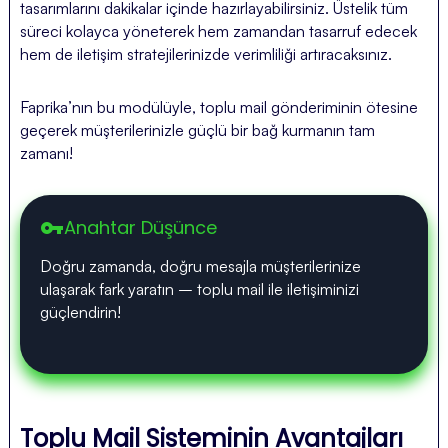
tasarımlarını dakikalar içinde hazırlayabilirsiniz. Üstelik tüm
süreci kolayca yöneterek hem zamandan tasarruf edecek
hem de iletişim stratejilerinizde verimliliği artıracaksınız.
Faprika’nın bu modülüyle, toplu mail gönderiminin ötesine
geçerek müşterilerinizle güçlü bir bağ kurmanın tam
zamanı!
Anahtar Düşünce
vpn_key
Doğru zamanda, doğru mesajla müşterilerinize
ulaşarak fark yaratın – toplu mail ile iletişiminizi
güçlendirin!
Toplu Mail Sisteminin Avantajları