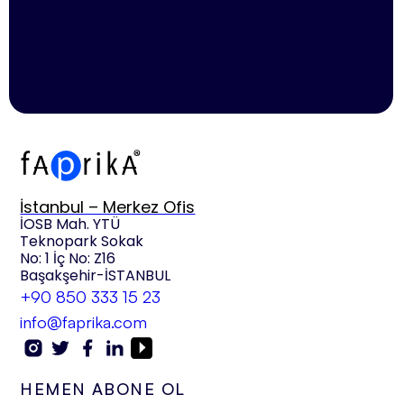
İstanbul – Merkez Ofis
İOSB Mah. YTÜ
Teknopark Sokak
No: 1 İç No: Z16
Başakşehir-İSTANBUL
+90 850 333 15 23
info@faprika.com
HEMEN ABONE OL