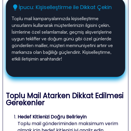
İpucu: Kişiselleştirme ile Dikkat Çekin
lightbulb
Toplu mail kampanyalarınızda kişiselleştirme
unsurlarını kullanarak müşterilerinizin ilgisini çekin.
İsimlerine özel selamlamalar, geçmiş alışverişlerine
uygun teklifler ve doğum günü gibi özel günlerde
gönderilen mailler, müşteri memnuniyetini artırır ve
markanıza olan bağlılığı güçlendirir. Kişiselleştirme,
etkili iletişimin anahtarıdır!
Toplu Mail Atarken Dikkat Edilmesi
Gerekenler
Hedef Kitlenizi Doğru Belirleyin
Toplu mail gönderiminden maksimum verim
almak için hedef kitlenizi iyi analiz edin.