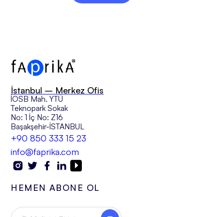
İstanbul – Merkez Ofis
İOSB Mah. YTÜ
Teknopark Sokak
No: 1 İç No: Z16
Başakşehir-İSTANBUL
+90 850 333 15 23
info@faprika.com
HEMEN ABONE OL