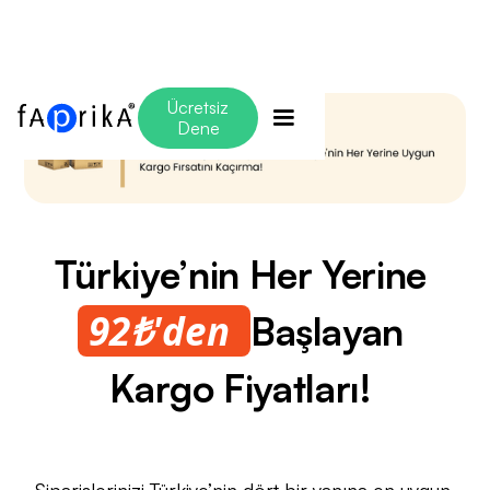
Ücretsiz
Dene
Türkiye’nin Her Yerine
92₺'den
Başlayan
Kargo Fiyatları!
Siparişlerinizi Türkiye’nin dört bir yanına en uygun