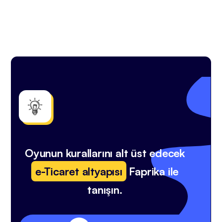
Oyunun kurallarını alt üst edecek
e-Ticaret altyapısı
Faprika ile
tanışın.