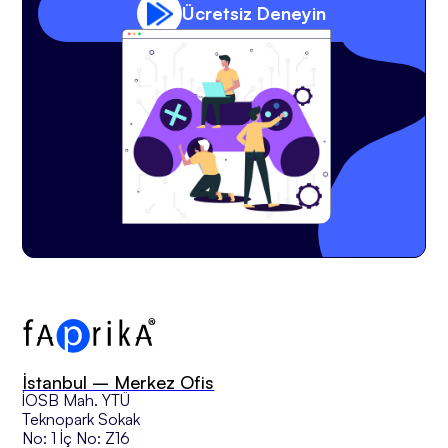
Ücretsiz Deneyin
İstanbul – Merkez Ofis
İOSB Mah. YTÜ
Teknopark Sokak
No: 1 İç No: Z16