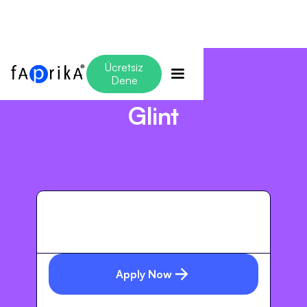
Ücretsiz
Dene
Glint
Apply Now