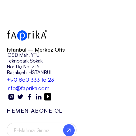
İstanbul – Merkez Ofis
İOSB Mah. YTÜ
Teknopark Sokak
No: 1 İç No: Z16
Başakşehir-İSTANBUL
+90 850 333 15 23
info@faprika.com
HEMEN ABONE OL