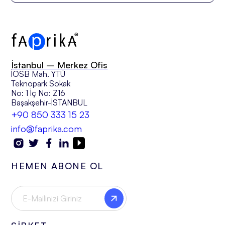
İstanbul – Merkez Ofis
İOSB Mah. YTÜ
Teknopark Sokak
No: 1 İç No: Z16
Başakşehir-İSTANBUL
+90 850 333 15 23
info@faprika.com
HEMEN ABONE OL