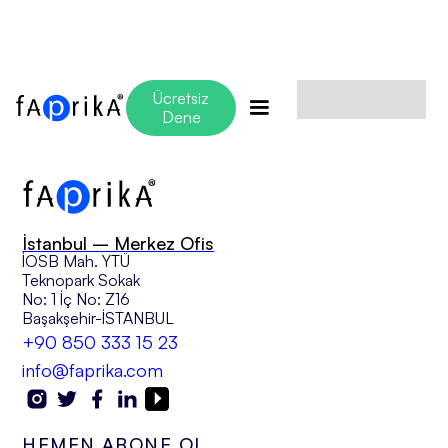
Ücretsiz
No items found.
Dene
İstanbul – Merkez Ofis
İOSB Mah. YTÜ
Teknopark Sokak
No: 1 İç No: Z16
Başakşehir-İSTANBUL
+90 850 333 15 23
info@faprika.com
HEMEN ABONE OL