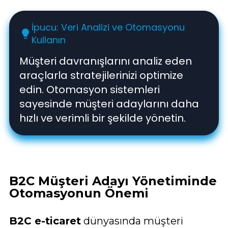
İpucu: Veri Analizi ve Otomasyonu
lightbulb
Kullanın
Müşteri davranışlarını analiz eden
araçlarla stratejilerinizi optimize
edin. Otomasyon sistemleri
sayesinde müşteri adaylarını daha
hızlı ve verimli bir şekilde yönetin.
B2C Müşteri Adayı Yönetiminde
Otomasyonun Önemi
B2C e-ticaret
dünyasında müşteri