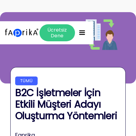
Ücretsiz
Dene
TÜMÜ
B2C İşletmeler İçin
Etkili Müşteri Adayı
Oluşturma Yöntemleri
Faprika