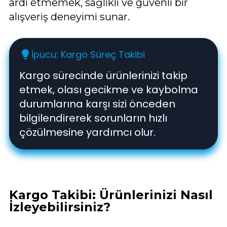
ardı etmemek, sağlıklı ve güvenli bir
alışveriş deneyimi sunar.
İpucu: Kargo Süreç Takibi
lightbulb
Kargo sürecinde ürünlerinizi takip
etmek, olası gecikme ve kaybolma
durumlarına karşı sizi önceden
bilgilendirerek sorunların hızlı
çözülmesine yardımcı olur.
Kargo Takibi: Ürünlerinizi Nasıl
İzleyebilirsiniz?