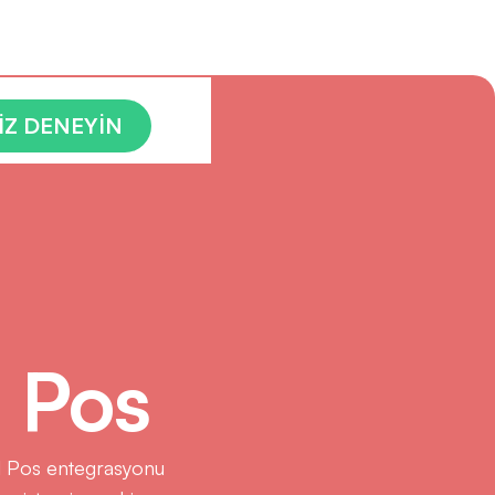
İZ DENEYİN
 Pos
al Pos entegrasyonu