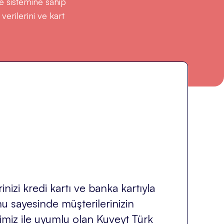
re sistemine sahip
erilerini ve kart
izi kredi kartı ve banka kartıyla
u sayesinde müşterilerinizin
lerimiz ile uyumlu olan Kuveyt Türk