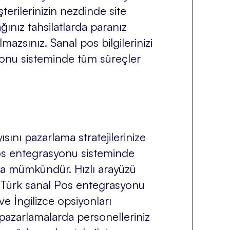
erilerinizin nezdinde site
ğınız tahsilatlarda paranız
azsınız. Sanal pos bilgilerinizi
yonu sisteminde tüm süreçler
ını pazarlama stratejilerinize
 Pos entegrasyonu sisteminde
z da mümkündür. Hızlı arayüzü
 Türk sanal Pos entegrasyonu
e İngilizce opsiyonları
 pazarlamalarda personelleriniz