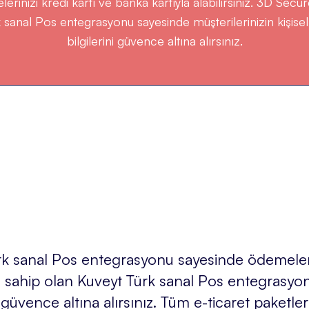
rinizi kredi kartı ve banka kartıyla alabilirsiniz. 3D Secu
 sanal Pos entegrasyonu sayesinde müşterilerinizin kişisel v
bilgilerini güvence altına alırsınız.
ürk sanal Pos entegrasyonu sayesinde ödemelerin
ne sahip olan Kuveyt Türk sanal Pos entegrasyon
rini güvence altına alırsınız. Tüm e-ticaret paket