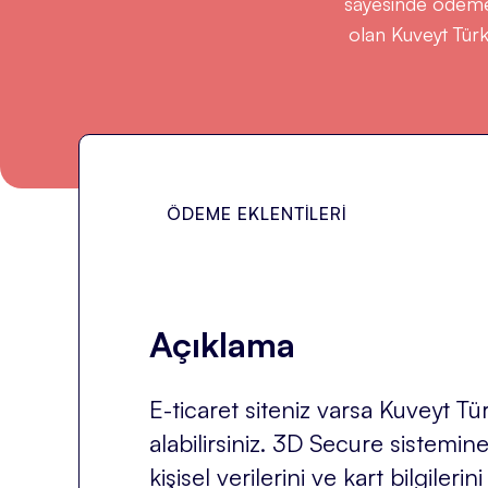
sayesinde ödemele
olan Kuveyt Türk
ÖDEME EKLENTILERI
Açıklama
E-ticaret siteniz varsa Kuveyt T
alabilirsiniz. 3D Secure sistemi
kişisel verilerini ve kart bilgile