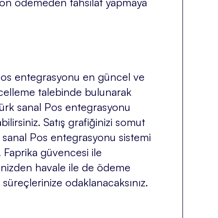
syon ödemeden tahsilat yapmaya
 Pos entegrasyonu en güncel ve
ncelleme talebinde bulunarak
 Türk sanal Pos entegrasyonu
lirsiniz. Satış grafiğinizi somut
rk sanal Pos entegrasyonu sistemi
. Faprika güvencesi ile
inizden havale ile de ödeme
ş süreçlerinize odaklanacaksınız.