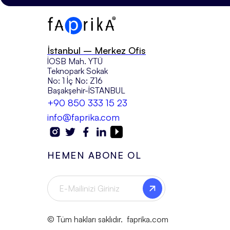
İstanbul – Merkez Ofis
İOSB Mah. YTÜ
Teknopark Sokak
No: 1 İç No: Z16
Başakşehir-İSTANBUL
+90 850 333 15 23
info@faprika.com
HEMEN ABONE OL
© Tüm hakları saklıdır. faprika.com