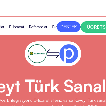
DESTEK
ÜCRETS
lar
E-İhracat
Referanslar
Blog
Bize Ulaşın
eyt Türk Sanal
Pos Entegrasyonu E-ticaret siteniz varsa Kuveyt Türk san