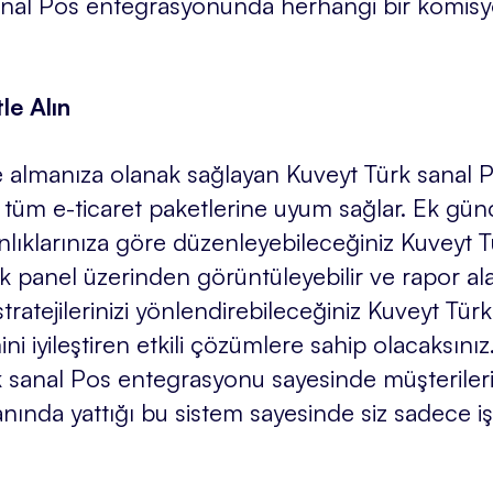
k sanal Pos entegrasyonunda herhangi bir komi
le Alın
le almanıza olanak sağlayan Kuveyt Türk sanal
n tüm e-ticaret paketlerine uyum sağlar. Ek gü
anlıklarınıza göre düzenleyebileceğiniz Kuveyt
ek panel üzerinden görüntüleyebilir ve rapor alabi
stratejilerinizi yönlendirebileceğiniz Kuveyt Tü
 iyileştiren etkili çözümlere sahip olacaksınız
k sanal Pos entegrasyonu sayesinde müşteriler
 anında yattığı bu sistem sayesinde siz sadece i