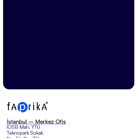
KVKK Açık Rıza Metni'ni
okudum, kabul ediyorum.
İstanbul – Merkez Ofis
İOSB Mah. YTÜ
Teknopark Sokak