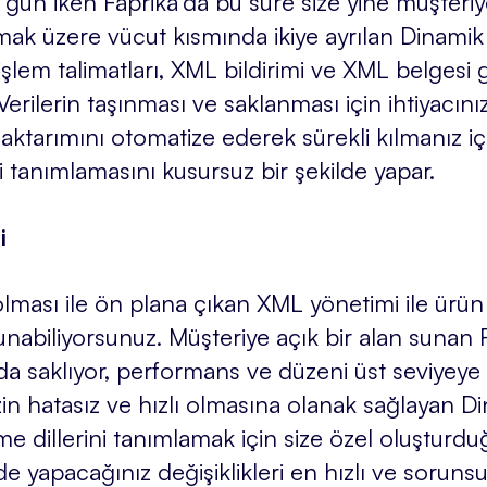
ün iken Faprika’da bu süre size yine müşteriye 
 olmak üzere vücut kısmında ikiye ayrılan Dinam
ı işlem talimatları, XML bildirimi ve XML belgesi
. Verilerin taşınması ve saklanması için ihtiyacın
ktarımını otomatize ederek sürekli kılmanız içi
 tanımlamasını kusursuz bir şekilde yapar.
i
r olması ile ön plana çıkan XML yönetimi ile ür
bulunabiliyorsunuz. Müşteriye açık bir alan sunan
nda saklıyor, performans ve düzeni üst seviyeye 
nizin hatasız ve hızlı olmasına olanak sağlayan D
irme dillerini tanımlamak için size özel oluştu
nde yapacağınız değişiklikleri en hızlı ve soruns