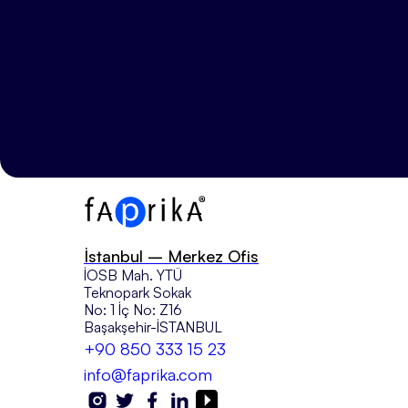
İstanbul – Merkez Ofis
İOSB Mah. YTÜ
Teknopark Sokak
No: 1 İç No: Z16
Başakşehir-İSTANBUL
+90 850 333 15 23
info@faprika.com