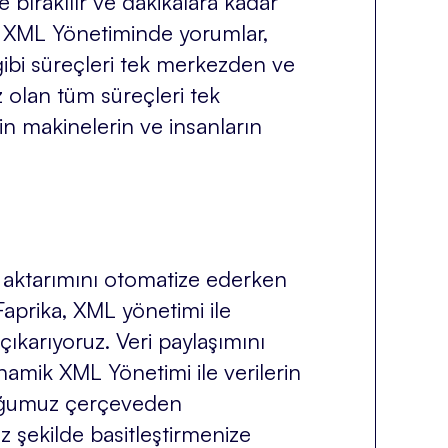
bırakılır ve dakikalara kadar
ik XML Yönetiminde yorumlar,
 gibi süreçleri tek merkezden ve
ız olan tüm süreçleri tek
n makinelerin ve insanların
ün aktarımını otomatize ederken
 Faprika, XML yönetimi ile
çıkarıyoruz. Veri paylaşımını
inamik XML Yönetimi ile verilerin
rduğumuz çerçeveden
uz şekilde basitleştirmenize