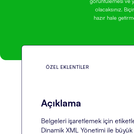
görüntülemesi ve y
olacaksınız. Biç
hazır hale getirm
ÖZEL EKLENTILER
Açıklama
Belgeleri işaretlemek için etiket
Dinamik XML Yönetimi ile büyük b