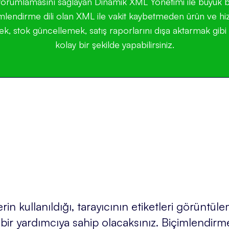
orumlamasını sağlayan Dinamik XML Yönetimi ile büyük b
imlendirme dili olan XML ile vakit kaybetmeden ürün ve hizm
ek, stok güncellemek, satış raporlarını dışa aktarmak gibi
kolay bir şekilde yapabilirsiniz.
lerin kullanıldığı, tarayıcının etiketleri görünt
ir yardımcıya sahip olacaksınız. Biçimlendirme 