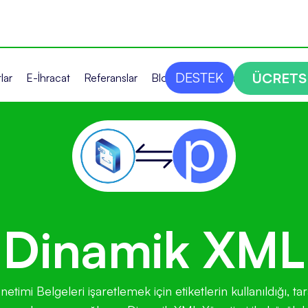
DESTEK
ÜCRETS
lar
E-İhracat
Referanslar
Blog
Bize Ulaşın
Dinamik XML
imi Belgeleri işaretlemek için etiketlerin kullanıldığı, tara