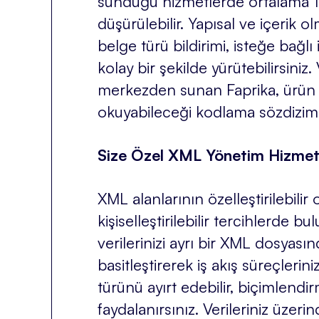
sunduğu hizmetlerde ortalama 1 g
düşürülebilir. Yapısal ve içerik
belge türü bildirimi, isteğe bağl
kolay bir şekilde yürütebilirsiniz
merkezden sunan Faprika, ürün a
okuyabileceği kodlama sözdizimi
Size Özel XML Yönetim Hizmet
XML alanlarının özelleştirilebili
kişiselleştirilebilir tercihlerde 
verilerinizi ayrı bir XML dosyası
basitleştirerek iş akış süreçleri
türünü ayırt edebilir, biçimlend
faydalanırsınız. Verileriniz üzeri