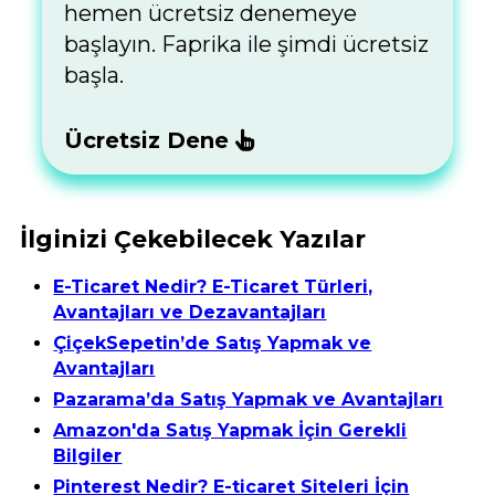
hemen ücretsiz denemeye
başlayın. Faprika ile şimdi ücretsiz
başla.
Ücretsiz Dene
İlginizi Çekebilecek Yazılar
E-Ticaret Nedir? E-Ticaret Türleri,
Avantajları ve Dezavantajları
ÇiçekSepetin’de Satış Yapmak ve
Avantajları
Pazarama’da Satış Yapmak ve Avantajları
Amazon'da Satış Yapmak İçin Gerekli
Bilgiler
Pinterest Nedir? E-ticaret Siteleri İçin