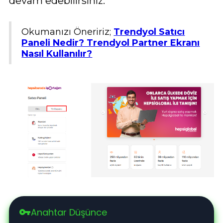
devam edebilirsiniz.
Okumanızı Öneririz;
Trendyol Satıcı
Paneli Nedir? Trendyol Partner Ekranı
Nasıl Kullanılır?
Anahtar Düşünce
vpn_key