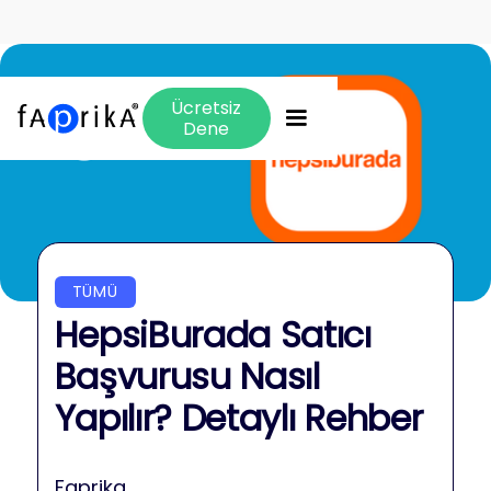
Ücretsiz
Dene
TÜMÜ
HepsiBurada Satıcı
Başvurusu Nasıl
Yapılır? Detaylı Rehber
Faprika