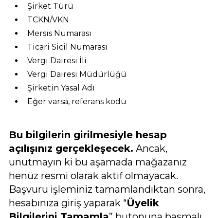
Şirket Türü
TCKN/VKN
Mersis Numarası
Ticari Sicil Numarası
Vergi Dairesi İli
Vergi Dairesi Müdürlüğü
Şirketin Yasal Adı
Eğer varsa, referans kodu
Bu bilgilerin girilmesiyle hesap
açılışınız gerçekleşecek.
Ancak,
unutmayın ki bu aşamada mağazanız
henüz resmi olarak aktif olmayacak.
Başvuru işleminiz tamamlandıktan sonra,
hesabınıza giriş yaparak “
Üyelik
Bilgilerini Tamamla
” butonuna basmalı