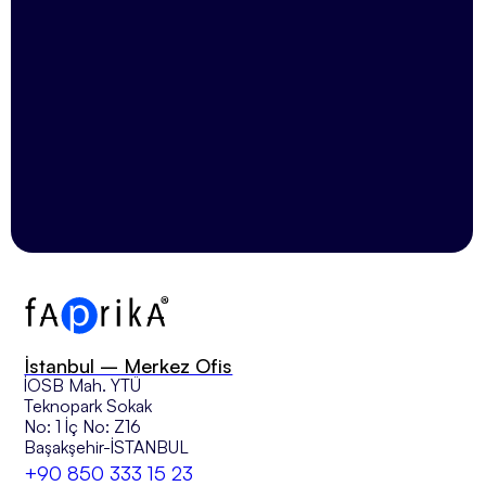
KVKK Açık Rıza Metni'ni
okudum, kabul ediyorum.
İstanbul – Merkez Ofis
İOSB Mah. YTÜ
Teknopark Sokak
No: 1 İç No: Z16
Başakşehir-İSTANBUL
+90 850 333 15 23