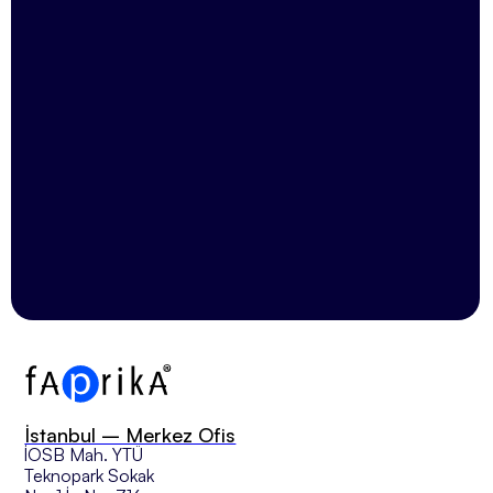
KVKK Açık Rıza Metni'ni
okudum, kabul ediyorum.
İstanbul – Merkez Ofis
İOSB Mah. YTÜ
Teknopark Sokak