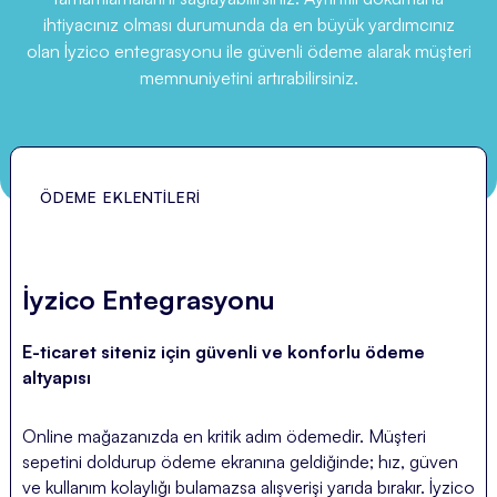
ihtiyacınız olması durumunda da en büyük yardımcınız
olan İyzico entegrasyonu ile güvenli ödeme alarak müşteri
memnuniyetini artırabilirsiniz.
ÖDEME EKLENTILERI
İyzico Entegrasyonu
E-ticaret siteniz için güvenli ve konforlu ödeme
altyapısı
Online mağazanızda en kritik adım ödemedir. Müşteri
sepetini doldurup ödeme ekranına geldiğinde; hız, güven
ve kullanım kolaylığı bulamazsa alışverişi yarıda bırakır. İyzico