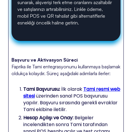
sunarak, alışverişi terk etme oranlarını azaltabilir
ve satışlarınızı artırabilirsiniz. Linkle ödeme,
mobil POS ve QR tahsilat gibi alternatiflerle
esnekliği öncelik haline getirin.
Başvuru ve Aktivasyon Süreci
Faprika ile Tami entegrasyonunu kullanmaya başlamak
oldukça kolaydır. Süreç aşağıdaki adımlarla ilerler:
Tami Başvurusu:
İlk olarak
Tami resmi web
sitesi
üzerinden sanal POS başvurusu
yapılır. Başvuru sırasında gerekli evraklar
Tami ekibine iletilir.
Hesap Açılışı ve Onay:
Belgeler
incelendikten sonra Tami tarafından
sanal POS hesabı açılır ve test ortamı