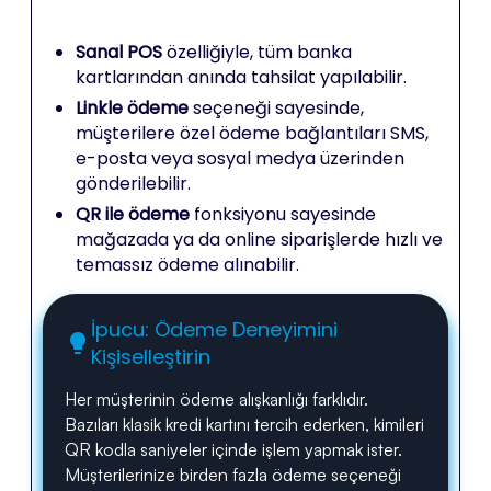
Sanal POS
özelliğiyle, tüm banka
kartlarından anında tahsilat yapılabilir.
Linkle ödeme
seçeneği sayesinde,
müşterilere özel ödeme bağlantıları SMS,
e-posta veya sosyal medya üzerinden
gönderilebilir.
QR ile ödeme
fonksiyonu sayesinde
mağazada ya da online siparişlerde hızlı ve
temassız ödeme alınabilir.
İpucu: Ödeme Deneyimini
lightbulb
Kişiselleştirin
Her müşterinin ödeme alışkanlığı farklıdır.
Bazıları klasik kredi kartını tercih ederken, kimileri
QR kodla saniyeler içinde işlem yapmak ister.
Müşterilerinize birden fazla ödeme seçeneği