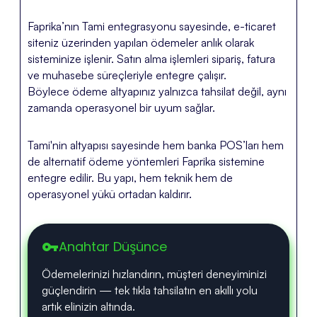
Faprika’nın Tami entegrasyonu sayesinde, e-ticaret
siteniz üzerinden yapılan ödemeler anlık olarak
sisteminize işlenir. Satın alma işlemleri sipariş, fatura
ve muhasebe süreçleriyle entegre çalışır.
Böylece ödeme altyapınız yalnızca tahsilat değil, aynı
zamanda operasyonel bir uyum sağlar.
Tami'nin altyapısı sayesinde hem banka POS’ları hem
de alternatif ödeme yöntemleri Faprika sistemine
entegre edilir. Bu yapı, hem teknik hem de
operasyonel yükü ortadan kaldırır.
Anahtar Düşünce
vpn_key
Ödemelerinizi hızlandırın, müşteri deneyiminizi
güçlendirin — tek tıkla tahsilatın en akıllı yolu
artık elinizin altında.