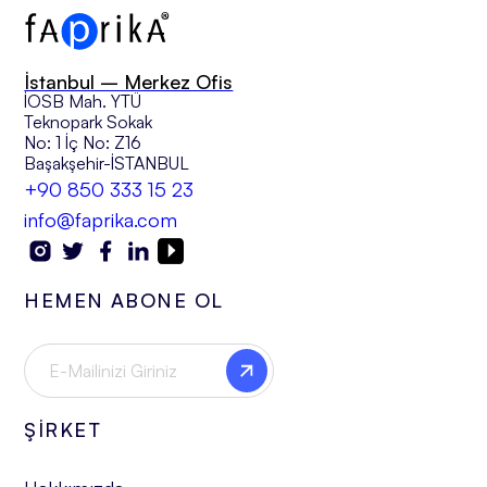
İstanbul – Merkez Ofis
İOSB Mah. YTÜ
Teknopark Sokak
No: 1 İç No: Z16
Başakşehir-İSTANBUL
+90 850 333 15 23
info@faprika.com
HEMEN ABONE OL
ŞİRKET