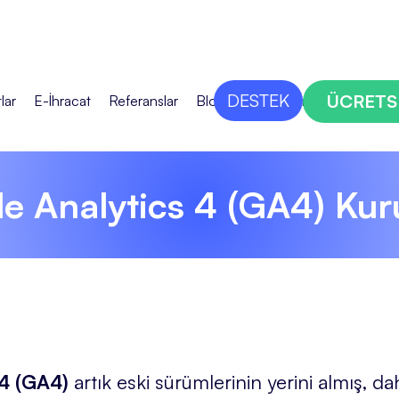
DESTEK
ÜCRETS
lar
E-İhracat
Referanslar
Blog
Bize Ulaşın
e Analytics 4 (GA4) Ku
 4 (GA4)
artık eski sürümlerinin yerini almış, da