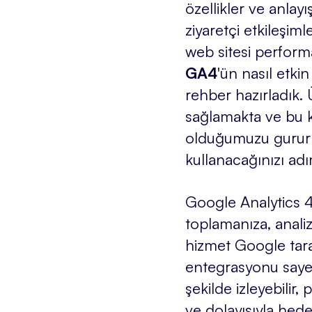
özellikler ve anlayı
ziyaretçi etkileşim
web sitesi performa
GA4
'ün nasıl etki
rehber hazırladık.
sağlamakta ve bu k
olduğumuzu gururla 
kullanacağınızı adı
Google Analytics 4 
toplamanıza, anali
hizmet Google tara
entegrasyonu sayes
şekilde izleyebilir, 
ve dolayısıyla hedef