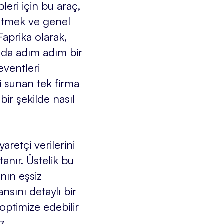
pleri için bu araç,
e etmek ve genel
Faprika olarak,
unda adım adım bir
eventleri
i sunan tek firma
ir şekilde nasıl
aretçi verilerini
anır. Üstelik bu
nın eşsiz
sını detaylı bir
e optimize edebilir
z.