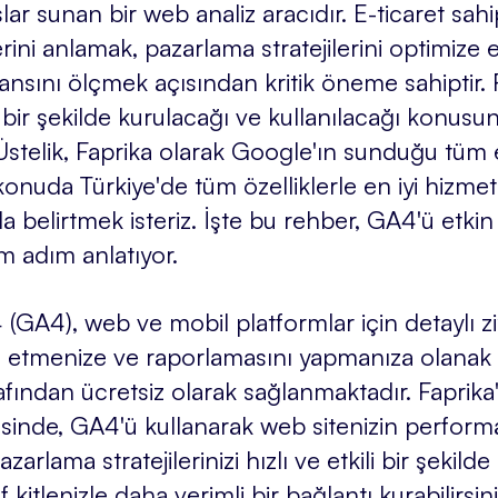
şlar sunan bir web analiz aracıdır. E-ticaret sahi
lerini anlamak, pazarlama stratejilerini optimiz
nsını ölçmek açısından kritik öneme sahiptir. 
n bir şekilde kurulacağı ve kullanılacağı konus
 Üstelik, Faprika olarak Google'ın sunduğu tüm 
onuda Türkiye'de tüm özelliklerle en iyi hizmet
belirtmek isteriz. İşte bu rehber, GA4'ü etkin b
m adım anlatıyor.
(GA4), web ve mobil platformlar için detaylı ziy
z etmenize ve raporlamasını yapmanıza olanak t
fından ücretsiz olarak sağlanmaktadır. Faprika'
inde, GA4'ü kullanarak web sitenizin performan
pazarlama stratejilerinizi hızlı ve etkili bir şekild
 kitlenizle daha verimli bir bağlantı kurabilirsini