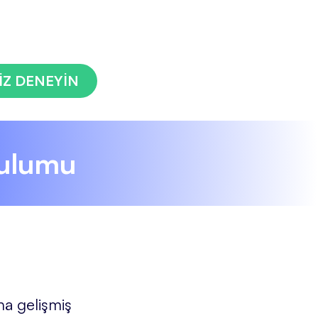
İZ DENEYİN
rulumu
ha gelişmiş