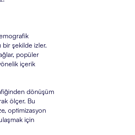
demografik
bir şekilde izler.
sağlar, popüler
yönelik içerik
trafiğinden dönüşüm
rak ölçer. Bu
ze, optimizasyon
 ulaşmak için