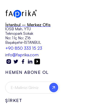
İstanbul – Merkez Ofis
İOSB Mah. YTÜ
Teknopark Sokak
No: 1 İç No: Z16
Başakşehir-İSTANBUL
+90 850 333 15 23
info@faprika.com
HEMEN ABONE OL
ŞİRKET