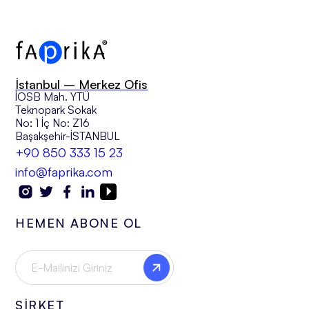
İstanbul – Merkez Ofis
İOSB Mah. YTÜ
Teknopark Sokak
No: 1 İç No: Z16
Başakşehir-İSTANBUL
+90 850 333 15 23
info@faprika.com
HEMEN ABONE OL
ŞİRKET