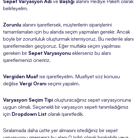
Sepet Varyasyon Adı
ve
Başlığı
alanını Hediye Paketi olarak
belirleyelim.
Zorunlu
alanını işaretlersek, müşterilerin siparişlerini
tamamlamaları için bu alanda seçim yapmaları gerekir. Ancak
böyle bir zorunluluk oluşturmak istemiyoruz. Bu nedenle alanı
işaretlemeden geçiyoruz. Eğer mutlaka seçim yapılması
gereken bir
Sepet Varyasyonu
eklerseniz bu alanı
işaretlemenizi öneririz.
Vergiden Muaf
ise işaretleyelim. Muafiyet söz konusu
değilse
Vergi Oranı
seçimi yapalım.
Varyasyon Seçim Tipi
oluşturacağınız sepet varyasyonuna
uygun olmalı. Seçenekli bir varyasyon sepeti tanımladığımız
için
Dropdown List
olarak işaretledik.
Sıralamada daha üstte yer almasını istediğiniz bir sepet
varyasyonu girerseniz bu alanı 0 (sıfır) olarak bırakabilir veya